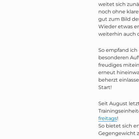
weitet sich zunä
noch ohne klares
gut zum Bild de
Wieder etwas er
weiterhin auch 
So empfand ich d
besonderen Auft
freudiges mitein
erneut hineinw
beherzt einlasse
Start!
Seit August let
Trainingseinheit
freitags
!
So bietet sich e
Gegengewicht z