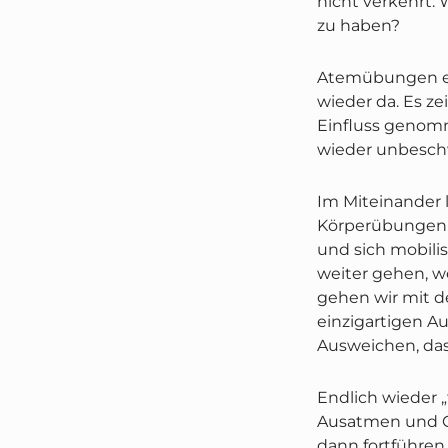
nicht verkehrt: 
zu haben?
Atemübungen er
wieder da. Es ze
Einfluss genomm
wieder unbeschw
Im Miteinander l
Körperübungen ei
und sich mobil
weiter gehen, w
gehen wir mit d
einzigartigen A
Ausweichen, das
Endlich wieder 
Ausatmen und G
dann fortführen