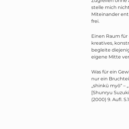
Zugreifen ohne 
stelle mich ni
Miteinander en
frei.
Einen Raum für 
kreatives, kons
begleite diejeni
eigene Mitte ver
Was für ein Gew
nur ein Bruchte
„shinkū myō“ – 
[Shunryu Suzuki
(2000) 9. Aufl. S.