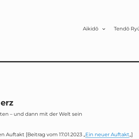
Aikidō
Tendō Ryū
Herz
lten – und dann mit der Welt sein
 Auftakt [Beitrag vom 17.01.2023 „
Ein neuer Auftakt
„]