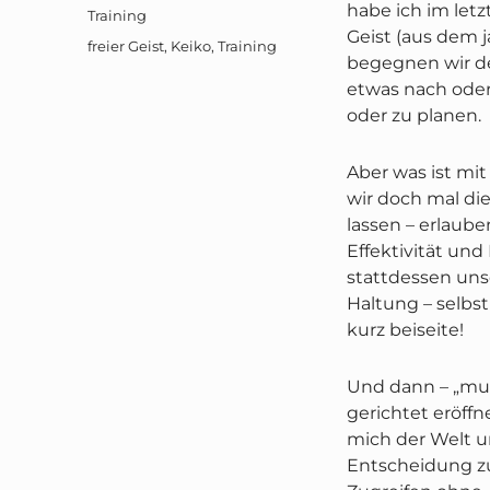
am
habe ich im let
Kategorien
Training
Geist (aus dem j
Schlagwörter
freier Geist
,
Keiko
,
Training
begegnen wir d
etwas nach oder
oder zu planen.
Aber was ist mi
wir doch mal di
lassen – erlaub
Effektivität un
stattdessen un
Haltung – selbst
kurz beiseite!
Und dann – „mus
gerichtet eröffn
mich der Welt u
Entscheidung zu