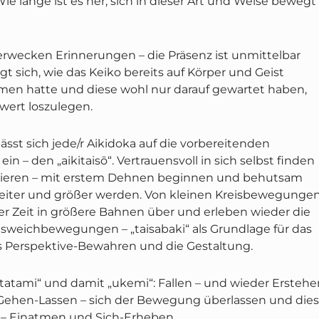
Wie lange ist es her, sich in dieser Art und Weise bewegt
wecken Erinnerungen – die Präsenz ist unmittelbar
igt sich, wie das Keiko bereits auf Körper und Geist
en hatte und diese wohl nur darauf gewartet haben,
ert loszulegen.
ässt sich jede/r Aikidoka auf die vorbereitenden
n – den „aikitaisō“. Vertrauensvoll in sich selbst finden
isieren – mit erstem Dehnen beginnen und behutsam
eiter und größer werden. Von kleinen Kreisbewegunge
er Zeit in größere Bahnen über und erleben wieder die
usweichbewegungen – „taisabaki“ als Grundlage für das
 Perspektive-Bewahren und die Gestaltung.
„tatami“ und damit „ukemi“: Fallen – und wieder Erstehe
ehen-Lassen – sich der Bewegung überlassen und die
 – Einatmen und Sich-Erheben.