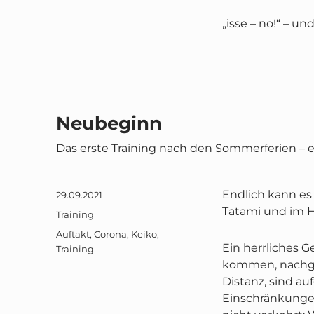
„isse – no!“ – un
Neubeginn
Das erste Training nach den Sommerferien – ei
Endlich kann es
Veröffentlicht
29.09.2021
am
Tatami und im 
Kategorien
Training
Schlagwörter
Auftakt
,
Corona
,
Keiko
,
Ein herrliches G
Training
kommen, nachgek
Distanz, sind au
Einschränkungen