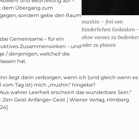
Abwehr und Beurteilung auf –
cht dem Übergang zum
tgegen, sondern gebe den Raum
mushin
– frei von
hinderlichen Gedanken 
ohne voraus zu bedenke
das Gemeinsame – für ein
oder zu planen
truktives Zusammenwirken – und
ge / denjenigen, welche/r die
lassen hat.
inn liegt darin verborgen, wenn ich (und gleich wenn es
il vom Tag ist) mich „mushin“ hingebe?
„Aus wahrer Leerheit erscheint das wunderbare Sein.“
: Zen-Geist Anfänger-Geist | Wiener Verlag, Himberg
124]