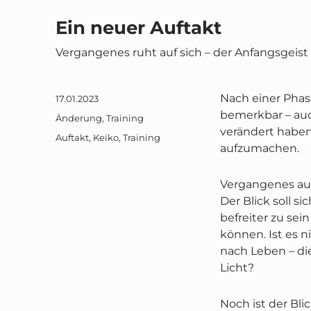
Ein neuer Auftakt
Vergangenes ruht auf sich – der Anfangsgeist
Nach einer Pha
Veröffentlicht
17.01.2023
am
bemerkbar – au
Kategorien
Änderung
,
Training
verändert haben,
Schlagwörter
Auftakt
,
Keiko
,
Training
aufzumachen.
Vergangenes auf
Der Blick soll s
befreiter zu sei
können. Ist es n
nach Leben – di
Licht?
Noch ist der Bli