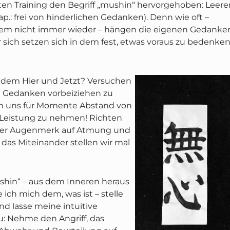
zten Training den Begriff „mushin“ hervorgehoben: Leere
ap.: frei von hinderlichen Gedanken). Denn wie oft –
em nicht immer wieder – hängen die eigenen Gedanke
 sich setzen sich in dem fest, etwas voraus zu bedenke
t dem Hier und Jetzt? Versuchen
e Gedanken vorbeiziehen zu
en uns für Momente Abstand von
d Leistung zu nehmen! Richten
ser Augenmerk auf Atmung und
 das Miteinander stellen wir mal
hin“ – aus dem Inneren heraus
e ich mich dem, was ist – stelle
nd lasse meine intuitive
: Nehme den Angriff, das