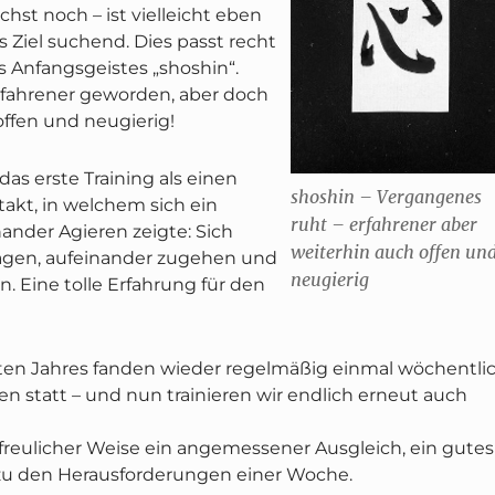
chst noch – ist vielleicht eben
 Ziel suchend. Dies passt recht
s Anfangsgeistes „shoshin“.
fahrener geworden, aber doch
offen und neugierig!
as erste Training als einen
shoshin
– Vergangenes
akt, in welchem sich ein
ruht – erfahrener aber
ander Agieren zeigte: Sich
weiterhin auch offen un
agen, aufeinander zugehen und
neugierig
n. Eine tolle Erfahrung für den
zten Jahres fanden wieder regelmäßig einmal wöchentli
en statt – und nun trainieren wir endlich erneut auch
rfreulicher Weise ein angemessener Ausgleich, ein gutes
u den Herausforderungen einer Woche.