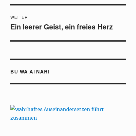
WEITER
Ein leerer Geist, ein freies Herz
Nächster
Beitrag:
BU WA AI NARI