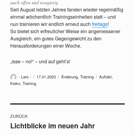
auch offen und neugierig
Seit August letzten Jahres fanden wieder regelmäßig
einmal wöchentlich Trainingseinheiten statt – und
nun trainieren wir endlich erneut auch
freitags
!
So bietet sich erfreulicher Weise ein angemessener
Ausgleich, ein gutes Gegengewicht zu den
Herausforderungen einer Woche.
„isse – no!“ – und auf geht’s!
Autor
Veröffentlicht
Kategorien
Schlagwörter
- Lars -
17.01.2023
Änderung
,
Training
Auftakt
,
am
Keiko
,
Training
Beitragsnavigation
ZURÜCK
Lichtblicke im neuen Jahr
Vorheriger
Beitrag: