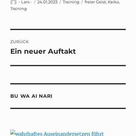
Autor
Veröffentlicht
Kategorien
Schlagwörter
- Lars -
24.01.2023
Training
freier Geist
,
Keiko
,
am
Training
Beitragsnavigation
ZURÜCK
Ein neuer Auftakt
Vorheriger
Beitrag:
BU WA AI NARI