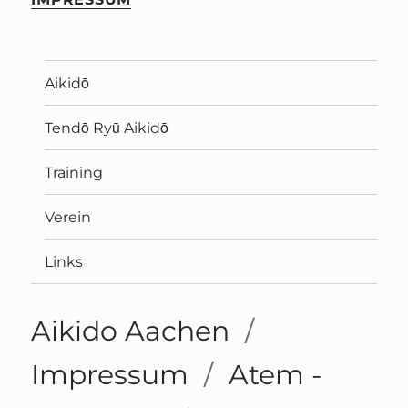
Aikidō
Tendō Ryū Aikidō
Training
Verein
Links
Aikido Aachen
Impressum