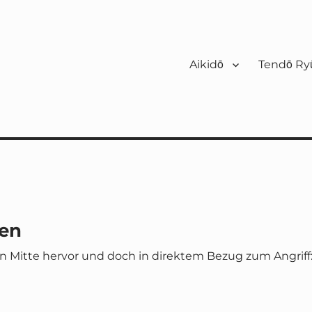
Aikidō
Tendō Ryū
sen
en Mitte hervor und doch in direktem Bezug zum Angriff