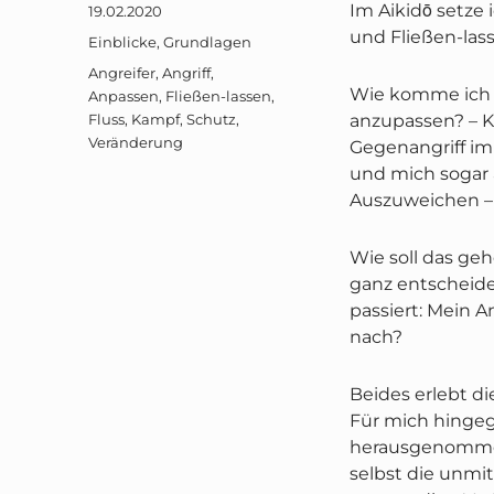
Im Aikidō setze
Veröffentlicht
19.02.2020
am
und Fließen-las
Kategorien
Einblicke
,
Grundlagen
Schlagwörter
Angreifer
,
Angriff
,
Wie komme ich 
Anpassen
,
Fließen-lassen
,
Fluss
,
Kampf
,
Schutz
,
anzupassen? – Kl
Veränderung
Gegenangriff imme
und mich sogar 
Auszuweichen –
Wie soll das geh
ganz entscheide
passiert: Mein A
nach?
Beides erlebt die
Für mich hinge
herausgenommen 
selbst die unmit