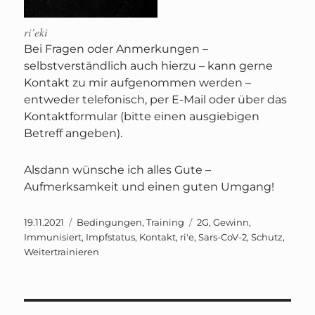
ri’eki
Bei Fragen oder Anmerkungen –
selbstverständlich auch hierzu – kann gerne
Kontakt zu mir aufgenommen werden –
entweder telefonisch, per E-Mail oder über das
Kontaktformular (bitte einen ausgiebigen
Betreff angeben).
Alsdann wünsche ich alles Gute –
Aufmerksamkeit und einen guten Umgang!
Veröffentlicht
Kategorien
Schlagwörter
19.11.2021
Bedingungen
,
Training
2G
,
Gewinn
,
am
Immunisiert
,
Impfstatus
,
Kontakt
,
ri'e
,
Sars-CoV-2
,
Schutz
,
Weitertrainieren