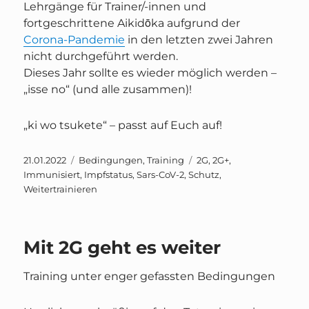
Lehrgänge für Trainer/-innen und
fortgeschrittene Aikidōka aufgrund der
Corona-Pandemie
in den letzten zwei Jahren
nicht durchgeführt werden.
Dieses Jahr sollte es wieder möglich werden –
„isse no“ (und alle zusammen)!
„ki wo tsukete“ – passt auf Euch auf!
Veröffentlicht
Kategorien
Schlagwörter
21.01.2022
Bedingungen
,
Training
2G
,
2G+
,
am
Immunisiert
,
Impfstatus
,
Sars-CoV-2
,
Schutz
,
Weitertrainieren
Mit 2G geht es weiter
Training unter enger gefassten Bedingungen