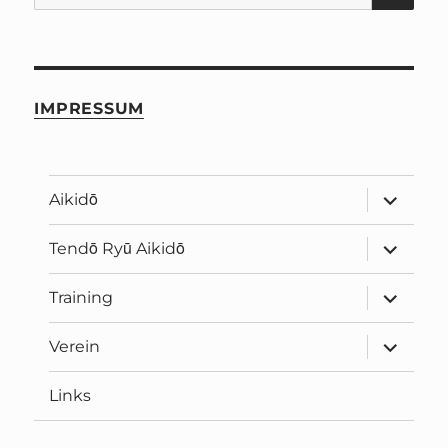
nach:
IMPRESSUM
Unterme
Aikidō
öffnen
Unterme
Tendō Ryū Aikidō
öffnen
Unterme
Training
öffnen
Unterme
Verein
öffnen
Links