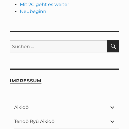
Mit 2G geht es weiter
Neubeginn
SU
Suchen
nach:
IMPRESSUM
Unterme
Aikidō
öffnen
Unterme
Tendō Ryū Aikidō
öffnen